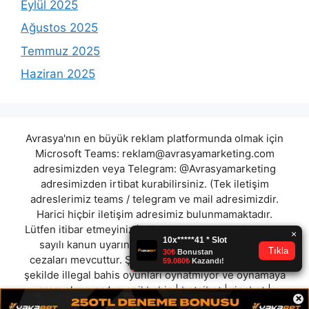
Eylül 2025
Ağustos 2025
Temmuz 2025
Haziran 2025
Avrasya'nın en büyük reklam platformunda olmak için
Microsoft Teams:
reklam@avrasyamarketing.com
adresimizden veya Telegram: @Avrasyamarketing
adresimizden irtibat kurabilirsiniz. (Tek iletişim
adreslerimiz teams / telegram ve mail adresimizdir.
Harici hiçbir iletişim adresimiz bulunmamaktadır.
Lütfen itibar etmeyiniz.) Türkiye yasalarına göre 7258
sayılı kanun uyarınca yasa dışı bahis oynamanın
cezaları mevcuttur. Şu an bulunduğunuz site hiç bir
şekilde illegal bahis oyunları oynatmıyor ve oynamaya
aracı olmuyordur.
epikbahis
|
betsibet
|
rinabet
|
×
elipsbet
|
casinolobi
|
biabett
|
isabet
|
probahis
"