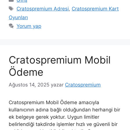
Etiketler
Cratospremium Adresi
,
Cratospremium Kart
Oyunları
Yorum yap
Cratospremium Mobil
Ödeme
Ağustos 14, 2025
yazar
Cratospremium
Cratospremium Mobil Ödeme amacıyla
kullanıcının adına bağlı olduğundan herhangi bir
ek belgeye gerek yoktur. Uygun limitler
belirlendiği takdirde işlemler hızlı ve güvenli bir