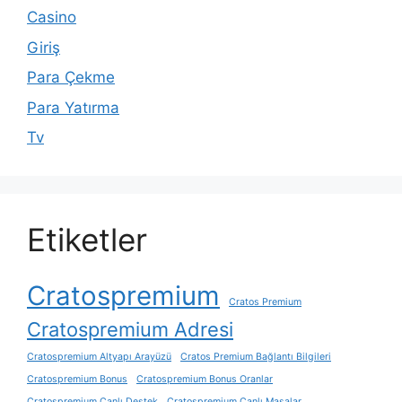
Casino
Giriş
Para Çekme
Para Yatırma
Tv
Etiketler
Cratospremium
Cratos Premium
Cratospremium Adresi
Cratospremium Altyapı Arayüzü
Cratos Premium Bağlantı Bilgileri
Cratospremium Bonus
Cratospremium Bonus Oranlar
Cratospremium Canlı Destek
Cratospremium Canlı Masalar