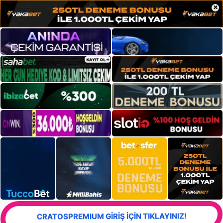
×
CRATOSPREMIUM GİRİŞ İÇİN TIKLAYINIZ!