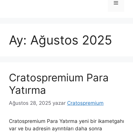
Menü
Ay:
Ağustos 2025
Cratospremium Para
Yatırma
Ağustos 28, 2025
yazar
Cratospremium
Cratospremium Para Yatırma yeni bir ikametgahı
var ve bu adresin ayrıntıları daha sonra