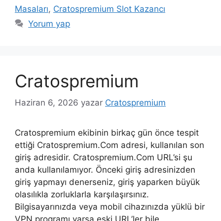
Masaları
,
Cratospremium Slot Kazancı
Yorum yap
Cratospremium
Haziran 6, 2026
yazar
Cratospremium
Cratospremium ekibinin birkaç gün önce tespit
ettiği Cratospremium.Com adresi, kullanılan son
giriş adresidir. Cratospremium.Com URL’si şu
anda kullanılamıyor. Önceki giriş adresinizden
giriş yapmayı denerseniz, giriş yaparken büyük
olasılıkla zorluklarla karşılaşırsınız.
Bilgisayarınızda veya mobil cihazınızda yüklü bir
VPN programı varsa eski URL’ler bile