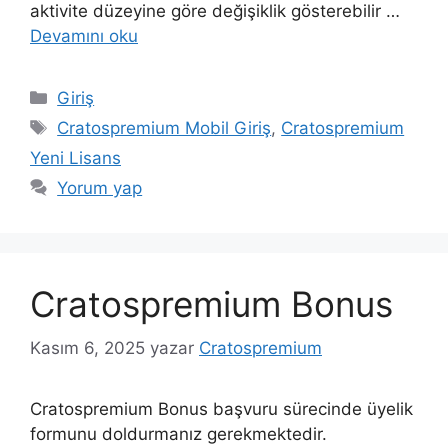
aktivite düzeyine göre değişiklik gösterebilir …
Devamını oku
Kategoriler
Giriş
Etiketler
Cratospremium Mobil Giriş
,
Cratospremium
Yeni Lisans
Yorum yap
Cratospremium Bonus
Kasım 6, 2025
yazar
Cratospremium
Cratospremium Bonus başvuru sürecinde üyelik
formunu doldurmanız gerekmektedir.