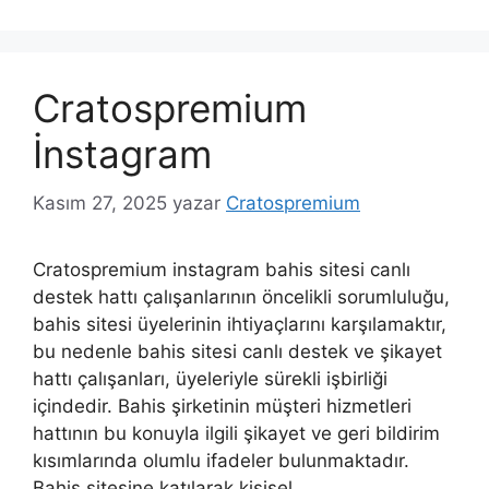
Cratospremium
İnstagram
Kasım 27, 2025
yazar
Cratospremium
Cratospremium instagram bahis sitesi canlı
destek hattı çalışanlarının öncelikli sorumluluğu,
bahis sitesi üyelerinin ihtiyaçlarını karşılamaktır,
bu nedenle bahis sitesi canlı destek ve şikayet
hattı çalışanları, üyeleriyle sürekli işbirliği
içindedir. Bahis şirketinin müşteri hizmetleri
hattının bu konuyla ilgili şikayet ve geri bildirim
kısımlarında olumlu ifadeler bulunmaktadır.
Bahis sitesine katılarak kişisel