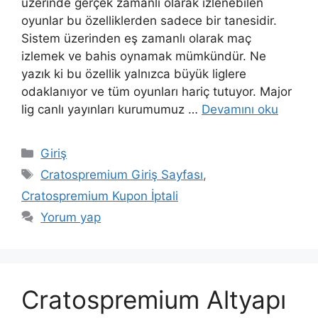
üzerinde gerçek zamanlı olarak izlenebilen
oyunlar bu özelliklerden sadece bir tanesidir.
Sistem üzerinden eş zamanlı olarak maç
izlemek ve bahis oynamak mümkündür. Ne
yazık ki bu özellik yalnızca büyük liglere
odaklanıyor ve tüm oyunları hariç tutuyor. Major
lig canlı yayınları kurumumuz …
Devamını oku
Kategoriler
Giriş
Etiketler
Cratospremium Giriş Sayfası
,
Cratospremium Kupon İptali
Yorum yap
Cratospremium Altyapı