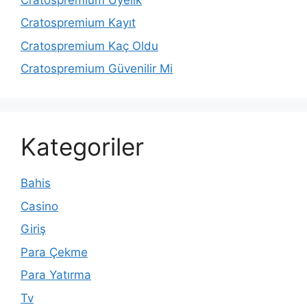
Cratospremium Kayıt
Cratospremium Kaç Oldu
Cratospremium Güvenilir Mi
Kategoriler
Bahis
Casino
Giriş
Para Çekme
Para Yatırma
Tv