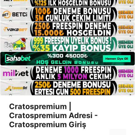
İçeriğe
Cratospremium |
atla
Cratospremium Adresi -
Cratospremium Giriş