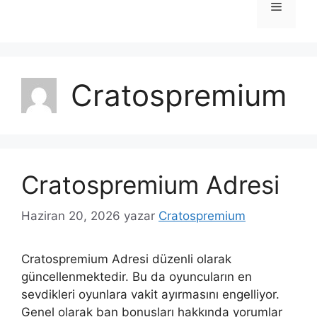
Menü
Cratospremium
Cratospremium Adresi
Haziran 20, 2026
yazar
Cratospremium
Cratospremium Adresi düzenli olarak
güncellenmektedir. Bu da oyuncuların en
sevdikleri oyunlara vakit ayırmasını engelliyor.
Genel olarak ban bonusları hakkında yorumlar