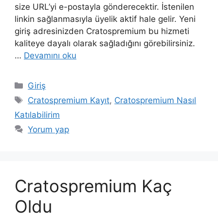
size URL’yi e-postayla gönderecektir. İstenilen
linkin sağlanmasıyla üyelik aktif hale gelir. Yeni
giriş adresinizden Cratospremium bu hizmeti
kaliteye dayalı olarak sağladığını görebilirsiniz.
…
Devamını oku
Kategoriler
Giriş
Etiketler
Cratospremium Kayıt
,
Cratospremium Nasıl
Katılabilirim
Yorum yap
Cratospremium Kaç
Oldu