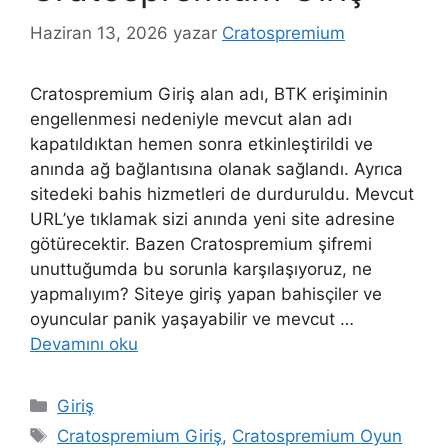
Haziran 13, 2026
yazar
Cratospremium
Cratospremium Giriş alan adı, BTK erişiminin
engellenmesi nedeniyle mevcut alan adı
kapatıldıktan hemen sonra etkinleştirildi ve
anında ağ bağlantısına olanak sağlandı. Ayrıca
sitedeki bahis hizmetleri de durduruldu. Mevcut
URL’ye tıklamak sizi anında yeni site adresine
götürecektir. Bazen Cratospremium şifremi
unuttuğumda bu sorunla karşılaşıyoruz, ne
yapmalıyım? Siteye giriş yapan bahisçiler ve
oyuncular panik yaşayabilir ve mevcut …
Devamını oku
Kategoriler
Giriş
Etiketler
Cratospremium Giriş
,
Cratospremium Oyun