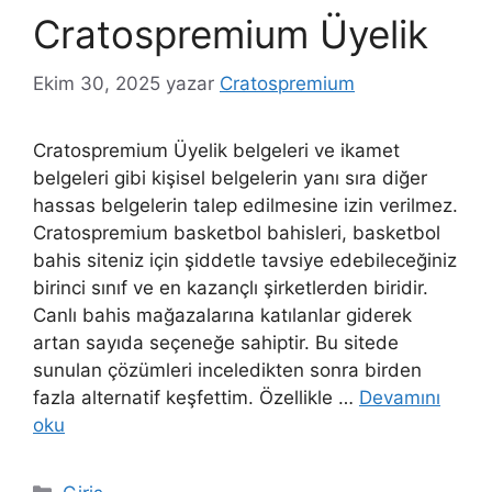
Cratospremium Üyelik
Ekim 30, 2025
yazar
Cratospremium
Cratospremium Üyelik belgeleri ve ikamet
belgeleri gibi kişisel belgelerin yanı sıra diğer
hassas belgelerin talep edilmesine izin verilmez.
Cratospremium basketbol bahisleri, basketbol
bahis siteniz için şiddetle tavsiye edebileceğiniz
birinci sınıf ve en kazançlı şirketlerden biridir.
Canlı bahis mağazalarına katılanlar giderek
artan sayıda seçeneğe sahiptir. Bu sitede
sunulan çözümleri inceledikten sonra birden
fazla alternatif keşfettim. Özellikle …
Devamını
oku
Kategoriler