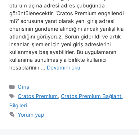
oturum açma adresi adres çubuğunda
görüntülenecektir. ‘Cratos Premium engellendi
mi?’ sorusuna yanıt olarak yeni giriş adresi
önerisinin gündeme alındığını ancak yanlışlıkla
atlandığını görüyoruz. Sorun giderildi ve artık
insanlar işlemler için yeni giriş adreslerini
kullanmaya başlayabilirler. Bu uygulamanın
kullanıma sunulmasıyla birlikte kullanıcı
hesaplarının …
Devamını oku
Kategoriler
Giriş
Etiketler
Cratos Premium
,
Cratos Premium Bağlantı
Bilgileri
Yorum yap