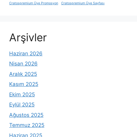
Cratospremium Üye Promosyon
Cratospremium Üye Sayfası
Arşivler
Haziran 2026
Nisan 2026
Aralık 2025
Kasım 2025
Ekim 2025
Eylül 2025
Ağustos 2025
Temmuz 2025
Haziran 2025