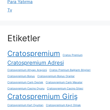
Para Yatırma
Tv
Etiketler
Cratospremium
Cratos Premium
Cratospremium Adresi
Cratospremium Altyapı Arayüzü
Cratos Premium Bağlantı Bilgileri
Cratospremium Bonus
Cratospremium Bonus Oranlar
Cratospremium Canlı Destek
Cratospremium Canlı Masalar
Cratospremium Casino Oyunu
Cratospremium Casino Sitesi
Cratospremium Giriş
Cratospremium Kart Oyunları
Cratospremium Kayıt Olmak