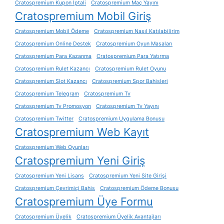
Cratospremium Kupon İptali
Cratospremium Maç Yayını
Cratospremium Mobil Giriş
Cratospremium Mobil Ödeme
Cratospremium Nasıl Katılabilirim
Cratospremium Online Destek
Cratospremium Oyun Masaları
Cratospremium Para Kazanma
Cratospremium Para Yatırma
Cratospremium Rulet Kazancı
Cratospremium Rulet Oyunu
Cratospremium Slot Kazancı
Cratospremium Spor Bahisleri
Cratospremium Telegram
Cratospremium Tv
Cratospremium Tv Promosyon
Cratospremium Tv Yayını
Cratospremium Twitter
Cratospremium Uygulama Bonusu
Cratospremium Web Kayıt
Cratospremium Web Oyunları
Cratospremium Yeni Giriş
Cratospremium Yeni Lisans
Cratospremium Yeni Site Girişi
Cratospremium Çevrimiçi Bahis
Cratospremium Ödeme Bonusu
Cratospremium Üye Formu
Cratospremium Üyelik
Cratospremium Üyelik Avantajları