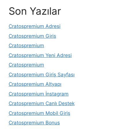
Son Yazılar
Cratospremium Adresi
Cratospremium Giriş
Cratospremium
Cratospremium Yeni Adresi
Cratospremium
Cratospremium Giriş Sayfası
Cratospremium Altyapı
Cratospremium İnstagram
Cratospremium Canlı Destek
Cratospremium Mobil Giriş
Cratospremium Bonus