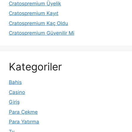
Cratospremium Üyelik
Cratospremium Kayıt
Cratospremium Kaç Oldu
Cratospremium Güvenilir Mi
Kategoriler
Bahis
Casino
Giriş
Para Çekme
Para Yatırma
Tv