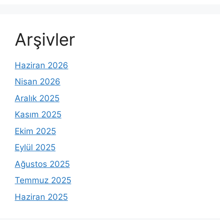
Arşivler
Haziran 2026
Nisan 2026
Aralık 2025
Kasım 2025
Ekim 2025
Eylül 2025
Ağustos 2025
Temmuz 2025
Haziran 2025