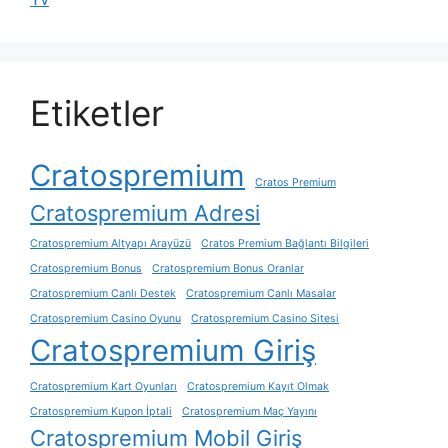
Etiketler
Cratospremium
Cratos Premium
Cratospremium Adresi
Cratospremium Altyapı Arayüzü
Cratos Premium Bağlantı Bilgileri
Cratospremium Bonus
Cratospremium Bonus Oranlar
Cratospremium Canlı Destek
Cratospremium Canlı Masalar
Cratospremium Casino Oyunu
Cratospremium Casino Sitesi
Cratospremium Giriş
Cratospremium Kart Oyunları
Cratospremium Kayıt Olmak
Cratospremium Kupon İptali
Cratospremium Maç Yayını
Cratospremium Mobil Giriş